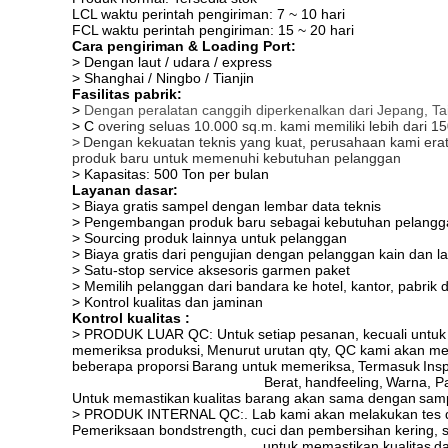
LCL waktu perintah pengiriman: 7 ~ 10 hari
FCL waktu perintah pengiriman: 15 ~ 20 hari
Cara pengiriman & Loading Port:
> Dengan laut / udara / express
> Shanghai / Ningbo / Tianjin
Fasilitas pabrik:
>
Dengan peralatan canggih diperkenalkan dari Jepang, 
> C
overing seluas 10.000 sq.m.
kami memiliki lebih dari 1
>
Dengan kekuatan teknis yang kuat, perusahaan kami erat
produk baru untuk memenuhi kebutuhan pelanggan
> Kapasitas: 500 Ton per bulan
Layanan dasar:
> Biaya gratis sampel dengan lembar data teknis
> Pengembangan produk baru sebagai kebutuhan pelangg
> Sourcing produk lainnya untuk pelanggan
> Biaya gratis dari pengujian dengan pelanggan kain dan l
> Satu-stop service aksesoris garmen paket
> Memilih pelanggan dari bandara ke hotel, kantor, pabrik
> Kontrol kualitas dan jaminan
Kontrol kualitas :
> PRODUK LUAR QC: Untuk setiap pesanan, kecuali untuk k
memeriksa
produksi,
Menurut urutan qty, QC kami akan me
beberapa
proporsi
Barang untuk memeriksa,
Termasuk
Ins
Berat,
handfeeling,
Warna, Pa
Untuk memastikan
kualitas barang akan sama dengan
samp
> PRODUK INTERNAL QC:. Lab kami akan melakukan tes d
Pemeriksaan bondstrength, cuci dan pembersihan kering, su
untuk memastikan kualitas
da