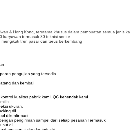
Taiwan & Hong Kong, terutama khusus dalam pembuatan semua jenis k
50 karyawan termasuk 30 teknisi senior
 mengikuti tren pasar dan terus berkembang
an
aporan pengujian yang tersedia
 datang dan kembali
ontrol kualitas pabrik kami, QC kehendak kami
milih
peksi ukuran,
cking dll.
el dikonfirmasi.
engan pengiriman sampel dari setiap pesanan
Termasuk
sut dll,
pat mencapai standar industri.