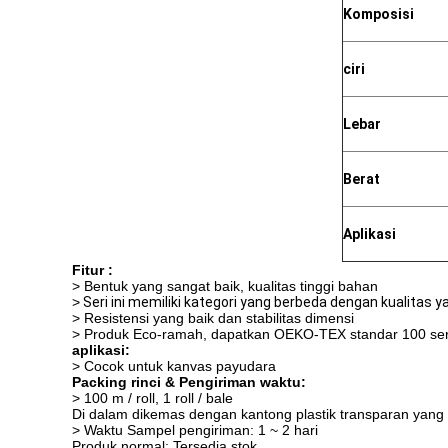
Komposisi
ciri
Lebar
Berat
Aplikasi
Fitur :
> Bentuk yang sangat baik, kualitas tinggi bahan
>
Seri ini memiliki kategori yang berbeda dengan kualitas y
> Resistensi yang baik dan stabilitas dimensi
> Produk Eco-ramah, dapatkan OEKO-TEX standar 100 sert
aplikasi:
> Cocok untuk kanvas payudara
Packing rinci & Pengiriman waktu:
> 100 m / roll, 1 roll / bale
Di dalam dikemas dengan kantong plastik transparan yang 
> Waktu Sampel pengiriman: 1 ~ 2 hari
Produk normal: Tersedia stok