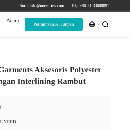
Surel info@uneed-tex.com
Telp +86-21-33608891
Acara


Permintaan A Kutipan
arments Aksesoris Polyester
ngan Interlining Rambut
a
-UNEED