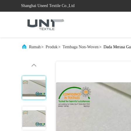
Shanghai Uneed Textile Co.,Ltd
Rumah
>
Produk
>
Tembaga Non-Woven
>
Dada Merasa Gar