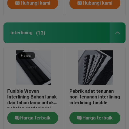
Hubungi kami
Hubungi kami
Interlining
(13)
Fusible Woven
Pabrik adat tenunan
Interlining Bahan lunak
non-tenunan interlining
dan tahan lama untuk
interlining fusible
pakaian profesional
Pemasok Interlining
Harga terbaik
Harga terbaik
Garment