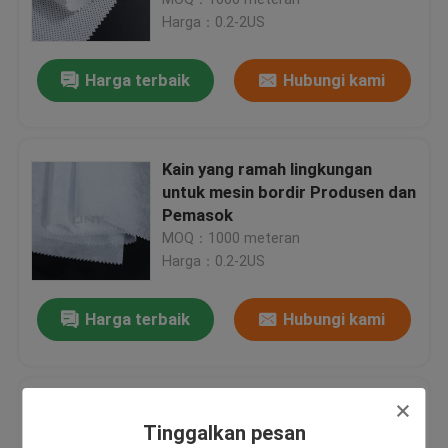
Harga：0.2-2US
anyaman Interlining
Harga terbaik
Hubungi kami
Woven Interlining non
Kain yang ramah lingkungan
Interlining
untuk mesin bordir Produsen dan
Pemasok
MOQ：1000 meteran
kemeja Interlining
Harga：0.2-2US
rambut Interlining
Harga terbaik
Hubungi kami
Dasi Interlining Kain
Film larut air PVA khusus 150cm
Tinggalkan pesan
Untuk bordir / manik-manik cuci
Fabric Backing bordir