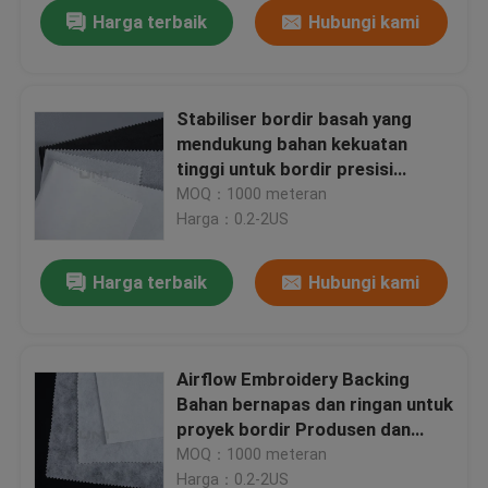
Harga terbaik
Hubungi kami
Stabiliser bordir basah yang
mendukung bahan kekuatan
tinggi untuk bordir presisi
Produsen dan pemasok
MOQ：1000 meteran
Harga：0.2-2US
Harga terbaik
Hubungi kami
Rumah
Airflow Embroidery Backing
Bahan bernapas dan ringan untuk
Produk
proyek bordir Produsen dan
Pemasok
MOQ：1000 meteran
Tentang kami
Harga：0.2-2US