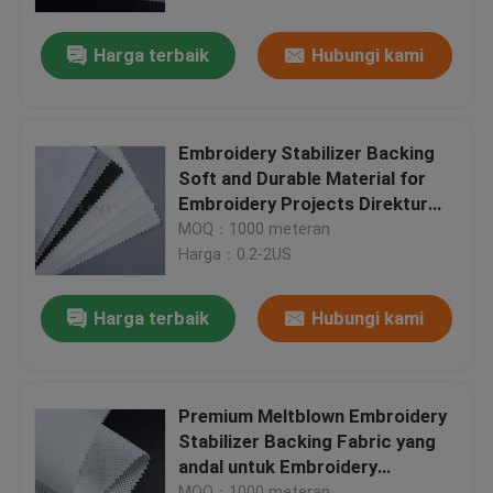
Harga terbaik
Hubungi kami
Tur Pabrik
Kontrol Kualitas
Embroidery Stabilizer Backing
Soft and Durable Material for
Hubungi Kami
Embroidery Projects Direktur
Produsen
MOQ：1000 meteran
Harga：0.2-2US
Berita
Harga terbaik
Hubungi kami
Kasus-kasus
Minta Kutipan
Premium Meltblown Embroidery
Stabilizer Backing Fabric yang
andal untuk Embroidery
Interlining melebur
Stabilization Supplier
MOQ：1000 meteran