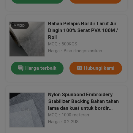
Bahan Pelapis Bordir Larut Air
Dingin 100% Serat PVA 100M /
Roll
MOQ：500KGS
Harga：Bisa dinegosiasikan
Harga terbaik
Hubungi kami
Nylon Spunbond Embroidery
Stabilizer Backing Bahan tahan
lama dan kuat untuk bordir
Produsen dan Pemasok
MOQ：1000 meteran
Harga：0.2-2US