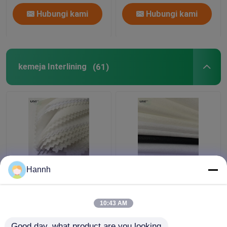
Hubungi kami
Hubungi kami
kemeja Interlining
(61)
Kaos poliester
Kain furing katun PA
Hannh
Interlining Cuff dan
lebar 150 cm, Furing
kerah dengan Double
bonded tahan susut
Dot PA Coating
10:43 AM
Harga terbaik
Harga terbaik
Good day, what product are you looking 