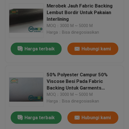
Merobek Jauh Fabric Backing
Lembut Bordir Untuk Pakaian
Interlining
MOQ：3000 M ~ 5000 M
Harga：Bisa dinegosiasikan
Harga terbaik
Hubungi kami
50% Polyester Campur 50%
Viscose Besi Pada Fabric
Backing Untuk Garments
5040ER
MOQ：3000 M ~ 5000 M
Harga：Bisa dinegosiasikan
Harga terbaik
Hubungi kami