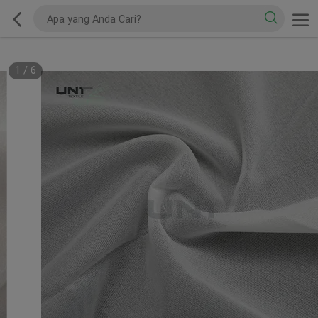
1
/
6