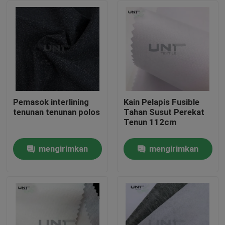
Pemasok interlining
Kain Pelapis Fusible
tenunan tenunan polos
Tahan Susut Perekat
Tenun 112cm
mengirimkan
mengirimkan
Rumah
permintaan
permintaan
Produk
Tentang kami