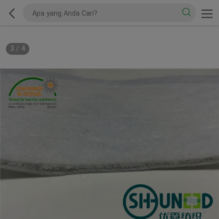
3
/
4