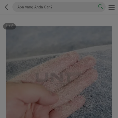
1
/
6