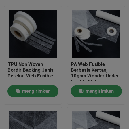
TPU Non Woven
PA Web Fusible
Bordir Backing Jenis
Berbasis Kertas,
Perekat Web Fusible
10gsm Wonder Under
Fusible Web
Rumah
mengirimkan
mengirimkan
permintaan
permintaan
Produk
Tentang kami