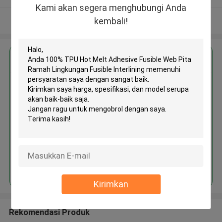
Kami akan segera menghubungi Anda
Lihat Lebih
kembali!
Dapatkan Harga Terbaik untuk
100% TPU Hot Melt Adhesive
Fusible Web Pita Ramah
Lingkungan Fusible Interlining
Terus
Kirimkan
Rekomendasi Produk