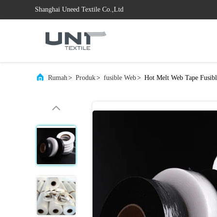
Shanghai Uneed Textile Co.,Ltd
Rumah
>
Produk
>
fusible Web
>
Hot Melt Web Tape Fusible