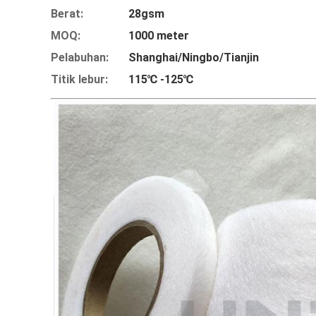
Berat:
28gsm
MOQ:
1000 meter
Pelabuhan:
Shanghai/Ningbo/Tianjin
Titik lebur:
115℃ -125℃