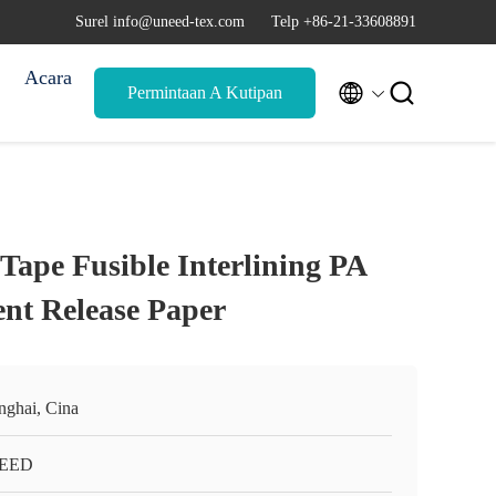
Surel info@uneed-tex.com
Telp +86-21-33608891
Acara


Permintaan A Kutipan
Tape Fusible Interlining PA
nt Release Paper
nghai, Cina
EED