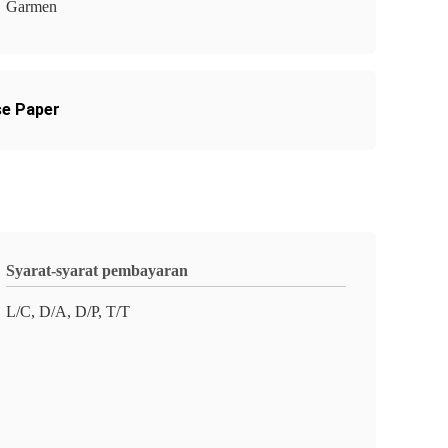
Garmen
se Paper
Syarat-syarat pembayaran
L/C, D/A, D/P, T/T