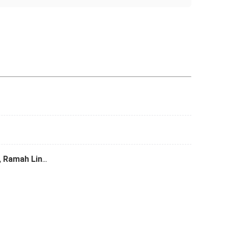
Melebur, Perekat, Tahan Susut, Ramah Lingkungan