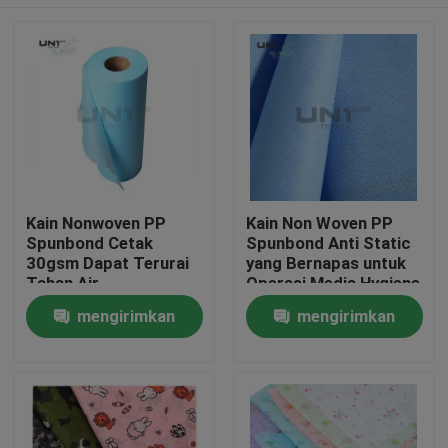
Kain Nonwoven PP
Kain Non Woven PP
Spunbond Cetak
Spunbond Anti Static
30gsm Dapat Terurai
yang Bernapas untuk
Tahan Air
Operasi Medis Hygiene
Rumah
mengirimkan
mengirimkan
permintaan
permintaan
Produk
Tentang kami