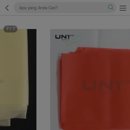
7
/
7