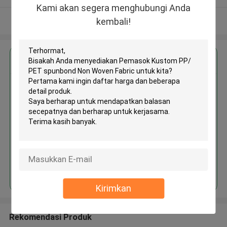
Kami akan segera menghubungi Anda
Lihat Lebih
kembali!
Dapatkan Harga Terbaik untuk
Pemasok Kustom PP/ PET
spunbond Non Woven Fabric
Terus
Kirimkan
Rekomendasi Produk