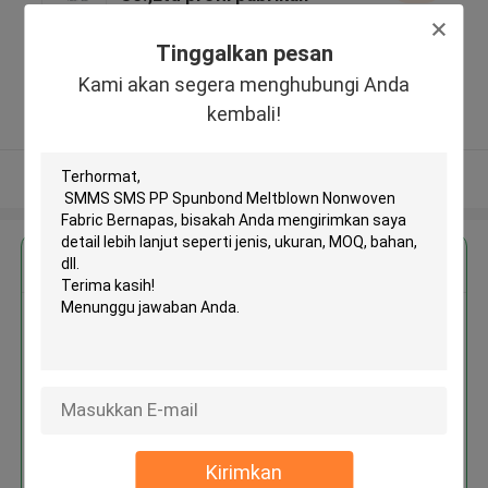
No.511, West Tianmu Rd.,
Jingan D. 200070, Shanghai, China
Tinggalkan pesan
,Cina
Kami akan segera menghubungi Anda
5.0
kembali!
Diverifikasi pemasok
Lihat Lebih
Dapatkan Harga Terbaik untuk
SMMS SMS PP Spunbond
Meltblown Nonwoven Fabric
Bernapas
Kirimkan