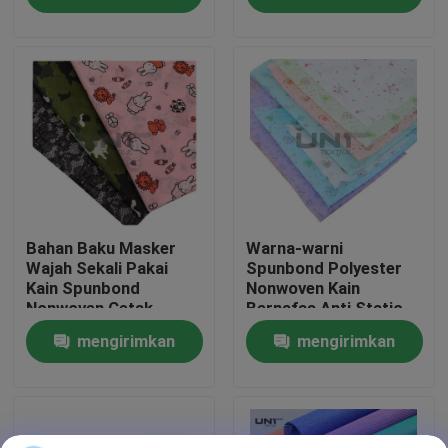
permintaan
permintaan
Tur Pabrik
Kontrol Kualitas
Hubungi Kami
Berita
Bahan Baku Masker
Warna-warni
Wajah Sekali Pakai
Spunbond Polyester
Kain Spunbond
Nonwoven Kain
Nonwoven Cetak
Bernafas Anti Static
Kasus-kasus
mengirimkan
mengirimkan
Minta Kutipan
permintaan
permintaan
Interlining melebur