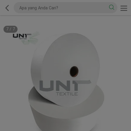
7
/
7