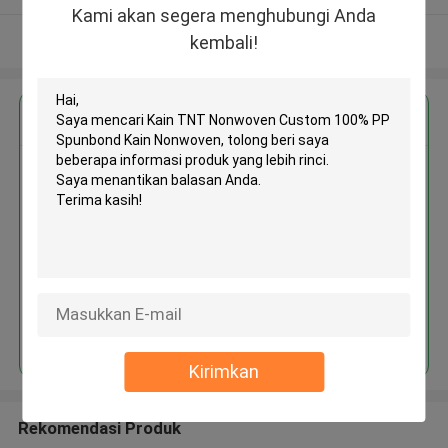
Kami akan segera menghubungi Anda
Lihat Lebih
kembali!
Dapatkan Harga Terbaik untuk
Kain TNT Nonwoven Custom
100% PP Spunbond Kain
Nonwoven
Terus
Kirimkan
Rekomendasi Produk