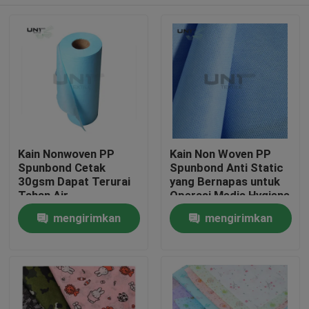
Kain Nonwoven PP
Kain Non Woven PP
Spunbond Cetak
Spunbond Anti Static
30gsm Dapat Terurai
yang Bernapas untuk
Tahan Air
Operasi Medis Hygiene
Rumah
mengirimkan
mengirimkan
permintaan
permintaan
Produk
Tentang kami