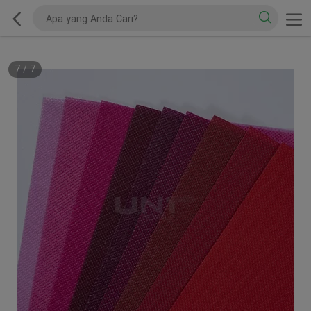
7
/
7